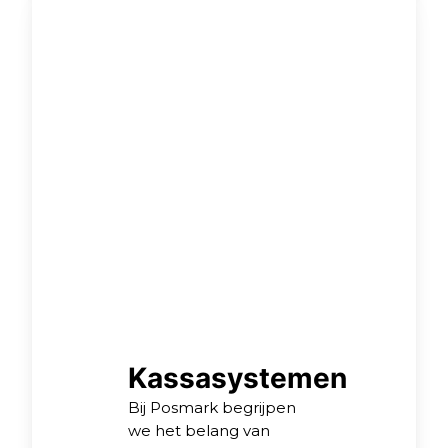
samengesteld worden.
Of het nu gaat om
speciale displays, kasten,
balies of andere
timmerwerkzaamheden.
Wij ontzorgen u.
Wanneer de
werkzaamheden buiten
onze scope vallen,
roepen wij de hulp in van
partners om samen tot
het gewenste resultaat
te komen.
Kassasystemen
Bij Posmark begrijpen
we het belang van