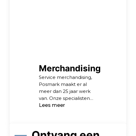
demo-eilanden voor
onze rekening. Ook
plaatsen we wandjes,
verven of behangen we
deze en leggen we
vloeren.
Merchandising
Service merchandising,
Posmark maakt er al
meer dan 25 jaar werk
van. Onze specialisten
zorgen ervoor dat uw
Lees meer
goed product zichtbaar
is in het schap, de
stelling, display of
Ontvang een
etalage. We richten