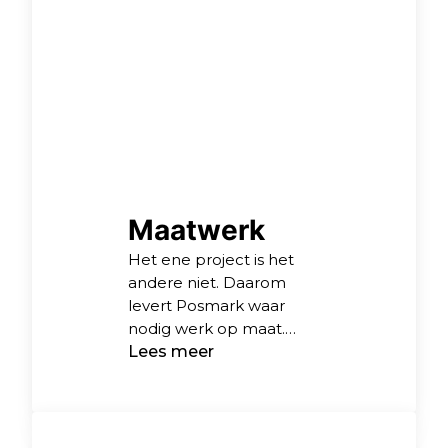
Maatwerk
Het ene project is het
andere niet. Daarom
levert Posmark waar
nodig werk op maat.
Waar kunt u aan
Lees meer
denken? Vooral aan
werkzaamheden die
door onze vakmannen
op onze locatie voor u