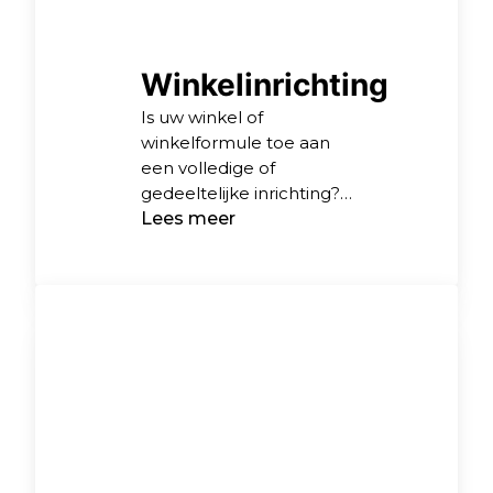
Winkelinrichting
Is uw winkel of
winkelformule toe aan
een volledige of
gedeeltelijke inrichting?
Posmark zorgt voor een
Lees meer
strak geplande,
professionele ombouw,
van één straat tot de
complete winkel. Wij
verzorgen de inrichting
van ingang tot uitgang
en nemen hierbij
bijvoorbeeld stellingen,
schappresentaties,
kassameubelen en