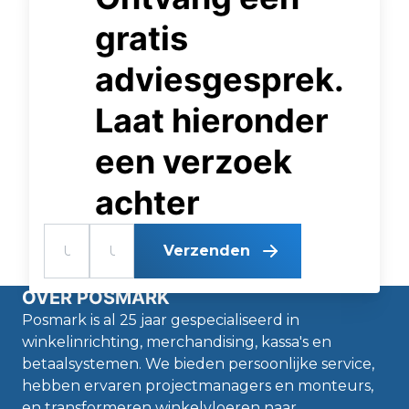
schappen, stellingen,
gratis
displays en eilanden in
en zorgen voor een
adviesgesprek.
effectieve indeling van
de beschikbare ruimte.
Laat hieronder
Ook controleren we
handelsgoederen op
een verzoek
mankementen en
beschadigingen. Ook
achter
behoort voorraadbeheer
tot onze professionele
dienstverlening.
Verzenden
OVER POSMARK
Posmark is al 25 jaar gespecialiseerd in
winkelinrichting, merchandising, kassa's en
betaalsystemen. We bieden persoonlijke service,
hebben ervaren projectmanagers en monteurs,
en transformeren winkelvloeren naar